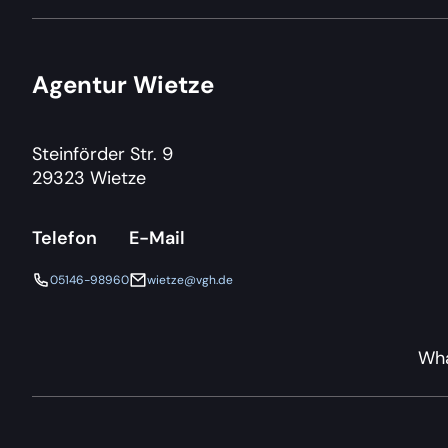
Agentur Wietze
Steinförder Str. 9
29323 Wietze
Telefon
E-Mail
05146-98960
wietze@vgh.de
Wha