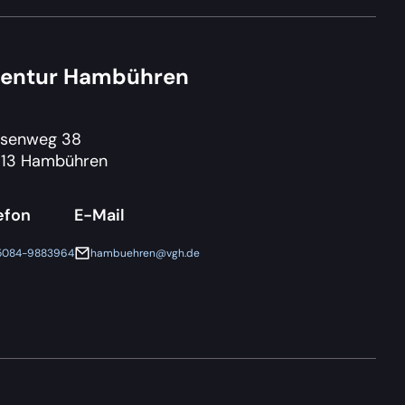
entur Hambühren
senweg 38
13 Hambühren
efon
E-Mail
5084-9883964
hambuehren@vgh.de