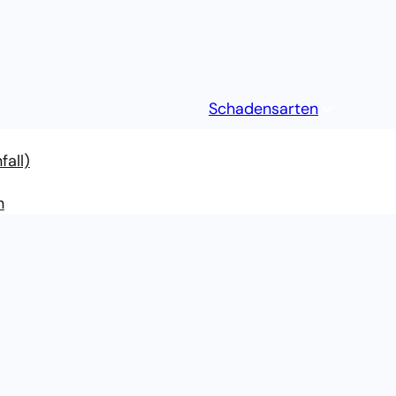
Schadensarten
all)
g elit, sed do eiusmod
a.
n