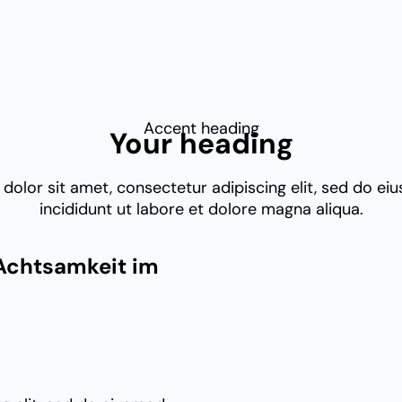
Accent heading
Your heading
dolor sit amet, consectetur adipiscing elit, sed do e
incididunt ut labore et dolore magna aliqua.
Achtsamkeit im