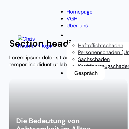
Homepage
VGH
Über uns
Section heading
Haftpflichtschaden
Personenschaden (Unf
Lorem ipsum dolor sit amet, consectetur adipiscin
Sachschaden
tempor incididunt ut labore et dolore magna aliqu
Kraftfahrzeugschade
Gespräch
Die Bedeutung von
Achtsamkeit im Alltag