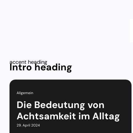
accent heading
Intro heading
Allgemein
Die Bedeutung von
Achtsamkeit im Alltag
29. April 2024