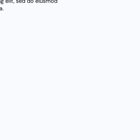
g elit, sed do eiusmod
a.