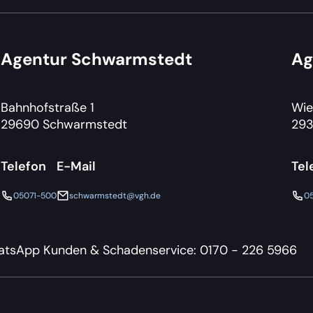
Agentur Schwarmstedt
Ag
Bahnhofstraße 1
Wie
29690 Schwarmstedt
293
Telefon
E-Mail
Tel
05071-500
schwarmstedt@vgh.de
0
tsApp Kunden & Schadenservice: 0170 - 226 5966