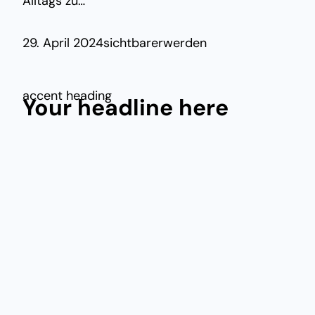
Alltags zu…
29. April 2024
sichtbarerwerden
accent heading
Your headline here